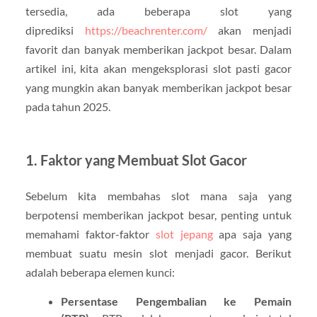
tersedia, ada beberapa slot yang
diprediksi
https://beachrenter.com/
akan menjadi
favorit dan banyak memberikan jackpot besar. Dalam
artikel ini, kita akan mengeksplorasi slot pasti gacor
yang mungkin akan banyak memberikan jackpot besar
pada tahun 2025.
1. Faktor yang Membuat Slot Gacor
Sebelum kita membahas slot mana saja yang
berpotensi memberikan jackpot besar, penting untuk
memahami faktor-faktor
slot jepang
apa saja yang
membuat suatu mesin slot menjadi gacor. Berikut
adalah beberapa elemen kunci:
Persentase Pengembalian ke Pemain