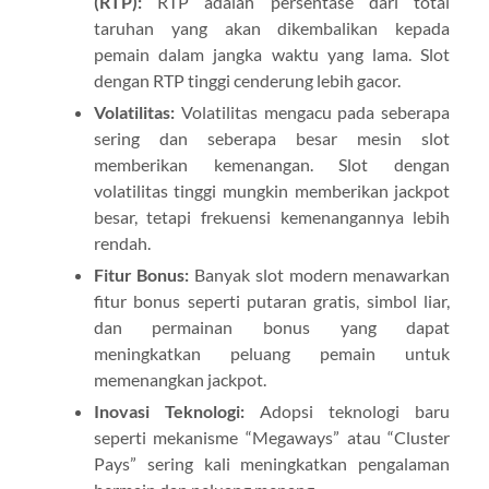
(RTP):
RTP adalah persentase dari total
taruhan yang akan dikembalikan kepada
pemain dalam jangka waktu yang lama. Slot
dengan RTP tinggi cenderung lebih gacor.
Volatilitas:
Volatilitas mengacu pada seberapa
sering dan seberapa besar mesin slot
memberikan kemenangan. Slot dengan
volatilitas tinggi mungkin memberikan jackpot
besar, tetapi frekuensi kemenangannya lebih
rendah.
Fitur Bonus:
Banyak slot modern menawarkan
fitur bonus seperti putaran gratis, simbol liar,
dan permainan bonus yang dapat
meningkatkan peluang pemain untuk
memenangkan jackpot.
Inovasi Teknologi:
Adopsi teknologi baru
seperti mekanisme “Megaways” atau “Cluster
Pays” sering kali meningkatkan pengalaman