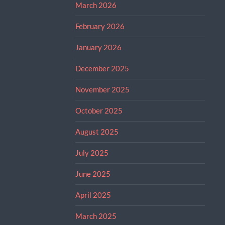
March 2026
February 2026
January 2026
December 2025
November 2025
October 2025
August 2025
July 2025
June 2025
April 2025
March 2025