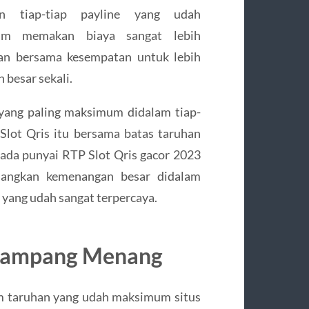
an tiap-tiap payline yang udah
alam memakan biaya sangat lebih
kan bersama kesempatan untuk lebih
esar sekali.
 yang paling maksimum didalam tiap-
 Slot Qris itu bersama batas taruhan
ada punyai RTP Slot Qris gacor 2023
menangkan kemenangan besar didalam
s yang udah sangat terpercaya.
r Gampang Menang
am taruhan yang udah maksimum situs