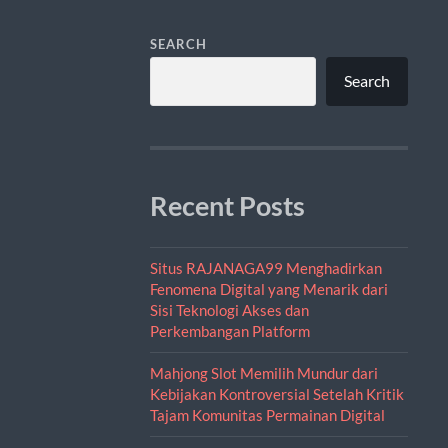
SEARCH
Search
Recent Posts
Situs RAJANAGA99 Menghadirkan
Fenomena Digital yang Menarik dari
Sisi Teknologi Akses dan
Perkembangan Platform
Mahjong Slot Memilih Mundur dari
Kebijakan Kontroversial Setelah Kritik
Tajam Komunitas Permainan Digital