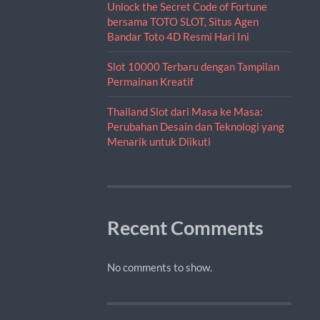
Unlock the Secret Code of Fortune
bersama TOTO SLOT, Situs Agen
Bandar Toto 4D Resmi Hari Ini
Slot 10000 Terbaru dengan Tampilan
Permainan Kreatif
Thailand Slot dari Masa ke Masa:
Perubahan Desain dan Teknologi yang
Menarik untuk Diikuti
Recent Comments
No comments to show.