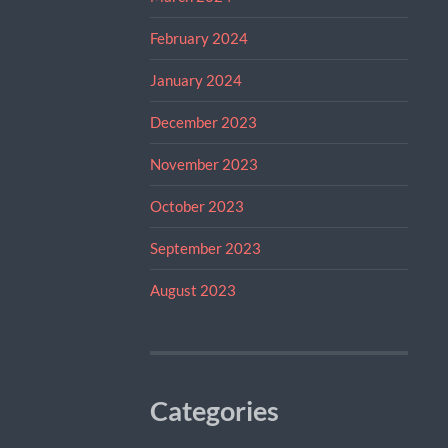
February 2024
January 2024
December 2023
November 2023
October 2023
September 2023
August 2023
Categories