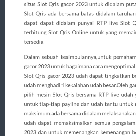
situs Slot Qris gacor 2023 untuk didalam put
Slot Qris ada bersama batas didalam taruha
dapat dapat didalam punyai RTP live Slot Qr
terhitung Slot Qris Online untuk yang memain
tersedia.
Dalam sebuah kesimpulannya,untuk pemahama
gacor 2023 untuk bagaimana cara mengoptimal
Slot Qris gacor 2023 udah dapat tingkatkan
udah menghadiri kekalahan udah besar.Oleh gar
pilih mesin Slot Qris bersama RTP live udah 
untuk tiap-tiap payline dan udah tentu untuk
maksimum.ada bersama didalam melaksanakan se
udah dapat memaksimalkan semua pengalama
2023 dan untuk memenangkan kemenangan besar