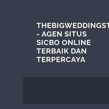
THEBIGWEDDINGS
- AGEN SITUS
SICBO ONLINE
TERBAIK DAN
TERPERCAYA