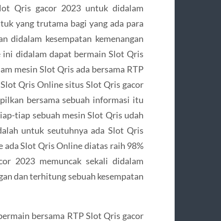
ot Qris gacor 2023 untuk didalam
tuk yang trutama bagi yang ada para
kan didalam kesempatan kemenangan
ini didalam dapat bermain Slot Qris
alam mesin Slot Qris ada bersama RTP
Slot Qris Online situs Slot Qris gacor
ilkan bersama sebuah informasi itu
tiap-tiap sebuah mesin Slot Qris udah
dalah untuk seutuhnya ada Slot Qris
 ada Slot Qris Online diatas raih 98%
acor 2023 memuncak sekali didalam
an dan terhitung sebuah kesempatan
bermain bersama RTP Slot Qris gacor