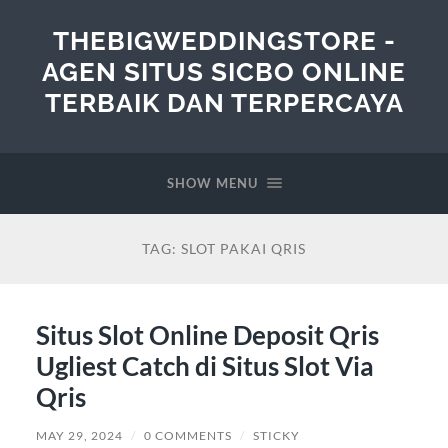
THEBIGWEDDINGSTORE -
AGEN SITUS SICBO ONLINE
TERBAIK DAN TERPERCAYA
SHOW MENU
TAG:
SLOT PAKAI QRIS
Situs Slot Online Deposit Qris
Ugliest Catch di Situs Slot Via
Qris
MAY 29, 2024
/
0 COMMENTS
/
STICKY