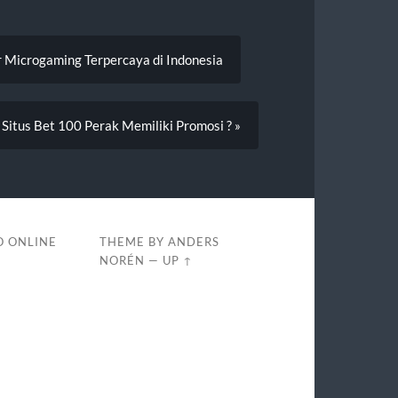
 Microgaming Terpercaya di Indonesia
Situs Bet 100 Perak Memiliki Promosi ? »
O ONLINE
THEME BY
ANDERS
NORÉN
—
UP ↑