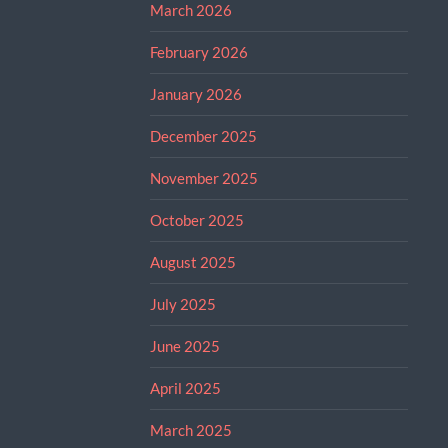
March 2026
February 2026
January 2026
December 2025
November 2025
October 2025
August 2025
July 2025
June 2025
April 2025
March 2025