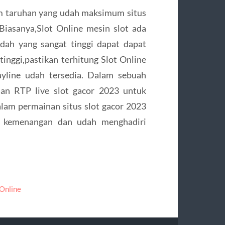
am taruhan yang udah maksimum situs
Biasanya,Slot Online mesin slot ada
ah yang sangat tinggi dapat dapat
tinggi,pastikan terhitung Slot Online
ayline udah tersedia. Dalam sebuah
an RTP live slot gacor 2023 untuk
am permainan situs slot gacor 2023
n kemenangan dan udah menghadiri
 Online