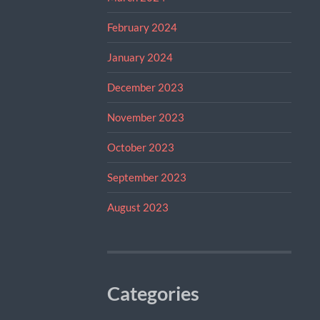
February 2024
January 2024
December 2023
November 2023
October 2023
September 2023
August 2023
Categories