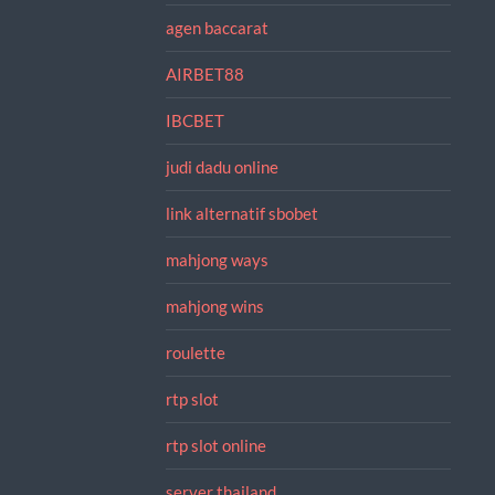
agen baccarat
AIRBET88
IBCBET
judi dadu online
link alternatif sbobet
mahjong ways
mahjong wins
roulette
rtp slot
rtp slot online
server thailand