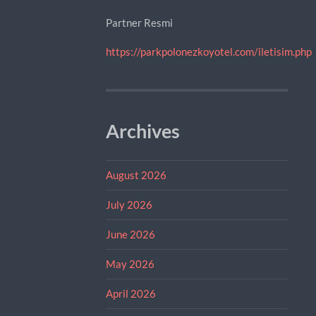
Partner Resmi
https://parkpolonezkoyotel.com/iletisim.php
Archives
August 2026
July 2026
June 2026
May 2026
April 2026