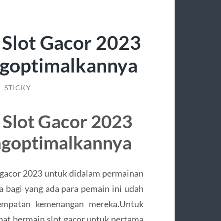
Slot Gacor 2023
goptimalkannya
/
STICKY
Slot Gacor 2023
goptimalkannya
gacor 2023 untuk didalam permainan
a bagi yang ada para pemain ini udah
sempatan kemenangan mereka.Untuk
pat bermain slot gacor,untuk pertama