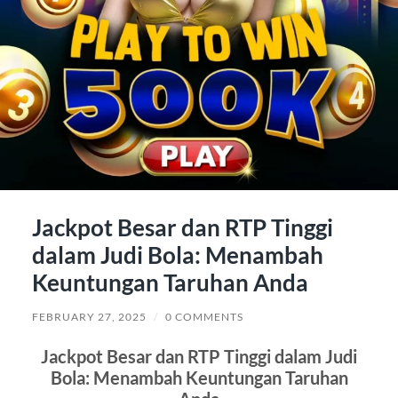
Jackpot Besar dan RTP Tinggi
dalam Judi Bola: Menambah
Keuntungan Taruhan Anda
FEBRUARY 27, 2025
/
0 COMMENTS
Jackpot Besar dan RTP Tinggi dalam Judi
Bola: Menambah Keuntungan Taruhan