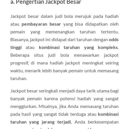
a. Pengertian Jackpot Besar
Jackpot besar dalam judi bola merujuk pada hadiah
atau
pembayaran besar
yang bisa didapatkan oleh
pemain yang memenangkan taruhan tertentu.
Biasanya, jackpot ini didapat dari taruhan dengan
odds
tinggi
atau
kombinasi taruhan yang kompleks
.
Beberapa situs judi bola menawarkan jackpot
progresif, di mana hadiah jackpot meningkat seiring
waktu, menarik lebih banyak pemain untuk memasang
taruhan.
Jackpot besar seringkali menjadi daya tarik utama bagi
banyak pemain karena potensi hadiah yang sangat
menggiurkan. Misalnya, jika Anda memasang taruhan
pada hasil yang sangat tidak terduga atau
kombinasi
taruhan yang jarang terjadi
, Anda berkesempatan