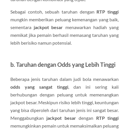
Sebagai contoh, sebuah taruhan dengan
RTP tinggi
mungkin memberikan peluang kemenangan yang baik,
sementara
jackpot besar
menawarkan hadiah yang
memikat jika pemain berhasil memasang taruhan yang
lebih berisiko namun potensial.
b. Taruhan dengan Odds yang Lebih Tinggi
Beberapa jenis taruhan dalam judi bola menawarkan
odds yang sangat tinggi
, dan ini sering kali
berhubungan dengan peluang untuk memenangkan
jackpot besar. Meskipun risiko lebih tinggi, keuntungan
yang bisa diperoleh dari taruhan jenis ini sangat besar.
Menggabungkan
jackpot besar
dengan
RTP tinggi
memungkinkan pemain untuk memaksimalkan peluang