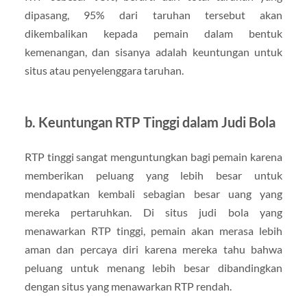
dipasang, 95% dari taruhan tersebut akan
dikembalikan kepada pemain dalam bentuk
kemenangan, dan sisanya adalah keuntungan untuk
situs atau penyelenggara taruhan.
b. Keuntungan RTP Tinggi dalam Judi Bola
RTP tinggi sangat menguntungkan bagi pemain karena
memberikan peluang yang lebih besar untuk
mendapatkan kembali sebagian besar uang yang
mereka pertaruhkan. Di situs judi bola yang
menawarkan RTP tinggi, pemain akan merasa lebih
aman dan percaya diri karena mereka tahu bahwa
peluang untuk menang lebih besar dibandingkan
dengan situs yang menawarkan RTP rendah.