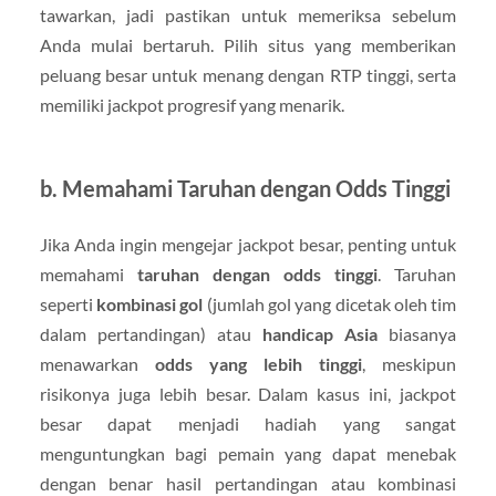
tawarkan, jadi pastikan untuk memeriksa sebelum
Anda mulai bertaruh. Pilih situs yang memberikan
peluang besar untuk menang dengan RTP tinggi, serta
memiliki jackpot progresif yang menarik.
b. Memahami Taruhan dengan Odds Tinggi
Jika Anda ingin mengejar jackpot besar, penting untuk
memahami
taruhan dengan odds tinggi
. Taruhan
seperti
kombinasi gol
(jumlah gol yang dicetak oleh tim
dalam pertandingan) atau
handicap Asia
biasanya
menawarkan
odds yang lebih tinggi
, meskipun
risikonya juga lebih besar. Dalam kasus ini, jackpot
besar dapat menjadi hadiah yang sangat
menguntungkan bagi pemain yang dapat menebak
dengan benar hasil pertandingan atau kombinasi