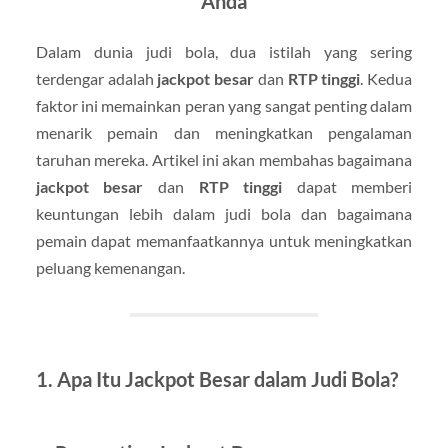
Anda
Dalam dunia judi bola, dua istilah yang sering
terdengar adalah
jackpot besar
dan
RTP tinggi
. Kedua
faktor ini memainkan peran yang sangat penting dalam
menarik pemain dan meningkatkan pengalaman
taruhan mereka. Artikel ini akan membahas bagaimana
jackpot besar
dan
RTP tinggi
dapat memberi
keuntungan lebih dalam judi bola dan bagaimana
pemain dapat memanfaatkannya untuk meningkatkan
peluang kemenangan.
1. Apa Itu Jackpot Besar dalam Judi Bola?