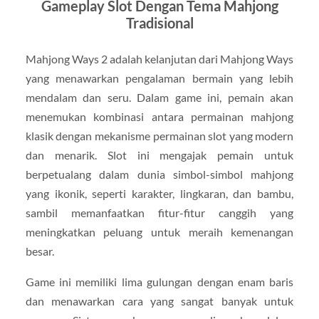
Gameplay Slot Dengan Tema Mahjong
Tradisional
Mahjong Ways 2 adalah kelanjutan dari Mahjong Ways
yang menawarkan pengalaman bermain yang lebih
mendalam dan seru. Dalam game ini, pemain akan
menemukan kombinasi antara permainan mahjong
klasik dengan mekanisme permainan slot yang modern
dan menarik. Slot ini mengajak pemain untuk
berpetualang dalam dunia simbol-simbol mahjong
yang ikonik, seperti karakter, lingkaran, dan bambu,
sambil memanfaatkan fitur-fitur canggih yang
meningkatkan peluang untuk meraih kemenangan
besar.
Game ini memiliki lima gulungan dengan enam baris
dan menawarkan cara yang sangat banyak untuk