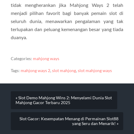
tidak mengherankan jika Mahjong Ways 2 telah
menjadi pilihan favorit bagi banyak pemain slot di
seluruh dunia, menawarkan pengalaman yang tak
terlupakan dan peluang kemenangan besar yang tiada
duanya.
Categories:
mahjong ways
Tags:
mahjong ways 2
,
slot mahjong
,
slot mahjong ways
« Slot Demo Mahjong Wins 2: Menyelami Dunia Slot
Mahjong Gacor Terbaru 2025
Slot Gacor: Kesempatan Menang di Permainan Slot88
yang Seru dan Menarik! »