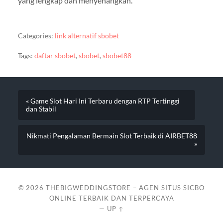
yang lengkap dan menyenangkan.
Categories:
link alternatif sbobet
Tags:
daftar sbobet
,
sbobet
,
sbobet88
« Game Slot Hari Ini Terbaru dengan RTP Tertinggi
dan Stabil
Nikmati Pengalaman Bermain Slot Terbaik di AIRBET88
»
© 2026
THEBIGWEDDINGSTORE – AGEN SITUS SICBO
ONLINE TERBAIK DAN TERPERCAYA
—
UP ↑