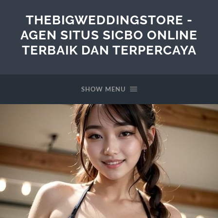
THEBIGWEDDINGSTORE -
AGEN SITUS SICBO ONLINE
TERBAIK DAN TERPERCAYA
SHOW MENU