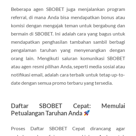
Beberapa agen SBOBET juga menjalankan program
referral, di mana Anda bisa mendapatkan bonus atau
komisi dengan mengajak teman untuk bergabung dan
bermain di SBOBET. Ini adalah cara yang bagus untuk
mendapatkan penghasilan tambahan sambil berbagi
pengalaman taruhan yang menyenangkan dengan
orang lain. Mengikuti saluran komunikasi SBOBET
atau agen resmi pilihan Anda, seperti media sosial atau
notifikasi email, adalah cara terbaik untuk tetap up-to-
date dengan semua promo terbaru yang tersedia.
Daftar SBOBET Cepat: Memulai
Petualangan Taruhan Anda
Proses Daftar SBOBET Cepat dirancang agar