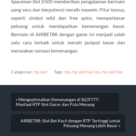
Spaceman Slot X500
memberikan pengalaman bermain
yang seru dan berpotensi meraih maxwin. Fitur bonus,
seperti simbol wild dan free spins, memperbesar
peluang untuk mendapatkan kemenangan besar.
Bermain di AIRBET88 dengan game ini menjadi salah
satu cara terbaik untuk meraih jackpot besar dan
merasakan sensasi kemenangan.
Categories:
rtp slot
Tags:
rtp
,
rtp slot hari ini
,
rtp slot live
« Mengoptimalkan Kemenangan di SLOT777:
Manfaat RTP Slot Gacor dan Pola Menang
AIRBET88: Slot Bet Kecil dengan RTP Tertinggi untuk
Peluang Menang Lebih Besar »