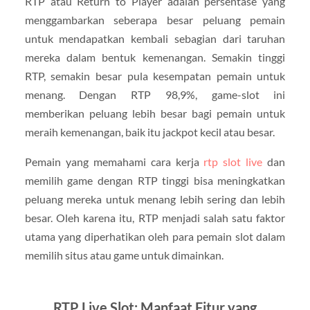
RTP atau Return to Player adalah persentase yang
menggambarkan seberapa besar peluang pemain
untuk mendapatkan kembali sebagian dari taruhan
mereka dalam bentuk kemenangan. Semakin tinggi
RTP, semakin besar pula kesempatan pemain untuk
menang. Dengan RTP 98,9%, game-slot ini
memberikan peluang lebih besar bagi pemain untuk
meraih kemenangan, baik itu jackpot kecil atau besar.
Pemain yang memahami cara kerja
rtp slot live
dan
memilih game dengan RTP tinggi bisa meningkatkan
peluang mereka untuk menang lebih sering dan lebih
besar. Oleh karena itu, RTP menjadi salah satu faktor
utama yang diperhatikan oleh para pemain slot dalam
memilih situs atau game untuk dimainkan.
RTP Live Slot: Manfaat Fitur yang