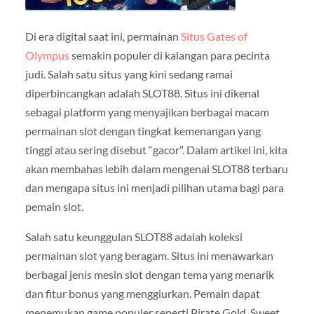
Di era digital saat ini, permainan
Situs Gates of
Olympus
semakin populer di kalangan para pecinta
judi. Salah satu situs yang kini sedang ramai
diperbincangkan adalah SLOT88. Situs ini dikenal
sebagai platform yang menyajikan berbagai macam
permainan slot dengan tingkat kemenangan yang
tinggi atau sering disebut “gacor”. Dalam artikel ini, kita
akan membahas lebih dalam mengenai SLOT88 terbaru
dan mengapa situs ini menjadi pilihan utama bagi para
pemain slot.
Salah satu keunggulan SLOT88 adalah koleksi
permainan slot yang beragam. Situs ini menawarkan
berbagai jenis mesin slot dengan tema yang menarik
dan fitur bonus yang menggiurkan. Pemain dapat
menemukan game populer seperti Pirate Gold, Sweet