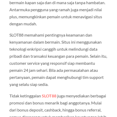
bermain kapan saja dan di mana saja tanpa hambatan.
Antarmuka pengguna yang ramah juga menjadi nilai
plus, memungkinkan pemain untuk menavigasi situs
dengan mudah.
SLOT88 memahami pentingnya keamanan dan
kenyamanan dalam bermain. Situs ini menggunakan
teknologi enkripsi canggih untuk melindungi data
pribadi dan transaksi keuangan para pemain. Selain itu,
customer service yang responsif siap membantu
pemain 24 jam sehari. Bila ada permasalahan atau
pertanyaan, pemain dapat menghubungi tim support
yang selalu siap sedia.
Tidak ketinggalan
SLOT88
juga menyediakan berbagai
promosi dan bonus menarik bagi anggotanya. Mulai
dari bonus deposit, cashback, hingga bonus referral,
semua dirancang untuk memberikan keuntungan lebih